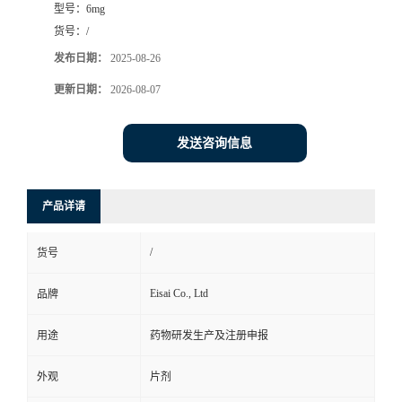
型号：
6mg
司
货号：
/
发布日期：
2025-08-26
动
更新日期：
2026-08-07
态
发送咨询信息
联
产品详请
系
/
货号
方
Eisai Co., Ltd
品牌
式
用途
药物研发生产及注册申报
在
外观
片剂
线