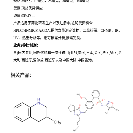
规格:5毫克，10毫克，25毫克，50毫克，100毫克
货期:现货优势供应
纯度:95%以上
产品适用于药物研发生产以及注册申报,随货资料含
HPLC/HNMR/MA/COA,提供含量测定数据、二维核磁、CNMR、IR、
UV、热重分析等。也可按需分装,按需定制。
业务2参比制剂：
含(国内参比,国外代购和一次性进口)业务,美国,日本,英国,法国,德国,意
大利,西班牙,爱尔兰,西班牙以及中国大陆,中国香港。
相关产品：