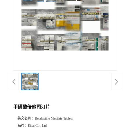
产
品
展
厅
证
书
荣
甲磺酸倍他司汀片
誉
英文名称：
Betahistine Mesilate Tablets
公
品牌：
Eisai Co., Ltd