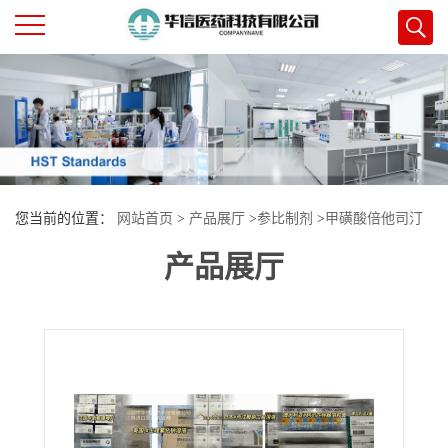
公
司
首
您当前的位置：
网站首页
>
产品展厅
>
参比制剂
>
甲磺酸倍他司汀
页
产品展厅
片
公
司
介
绍