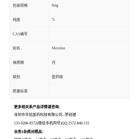
6mg
包装规格
留
%
纯度
言
CAS编号
Merislon
别名
保质期
月
级别
医药级
质量标准
更多相关系产品详情请咨询:
深圳市华信医药科技有限公司--罗经理
133-9286-8572(微信手机同号)QQ:2572-840-131
业务1杂质对照品：