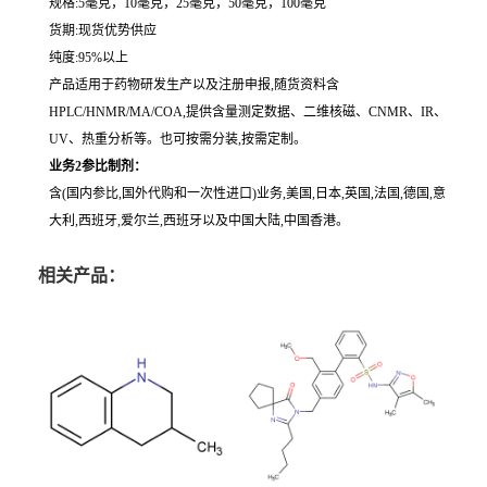
规格:5毫克，10毫克，25毫克，50毫克，100毫克
货期:现货优势供应
纯度:95%以上
产品适用于药物研发生产以及注册申报,随货资料含
HPLC/HNMR/MA/COA,提供含量测定数据、二维核磁、CNMR、IR、
UV、热重分析等。也可按需分装,按需定制。
业务2参比制剂：
含(国内参比,国外代购和一次性进口)业务,美国,日本,英国,法国,德国,意
大利,西班牙,爱尔兰,西班牙以及中国大陆,中国香港。
相关产品：