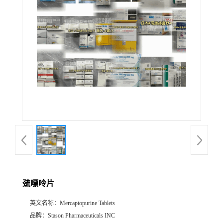
产
品
展
厅
证
书
荣
巯嘌呤片
誉
英文名称：
Mercaptopurine Tablets
公
品牌：
Stason Pharmaceuticals INC