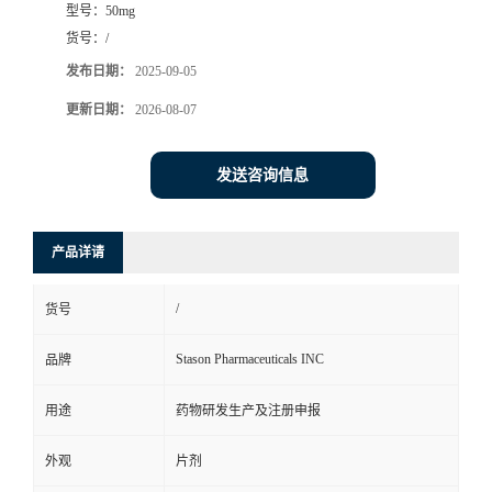
型号：
50mg
司
货号：
/
发布日期：
2025-09-05
动
更新日期：
2026-08-07
态
发送咨询信息
联
产品详请
系
/
货号
方
Stason Pharmaceuticals INC
品牌
式
用途
药物研发生产及注册申报
在
外观
片剂
线