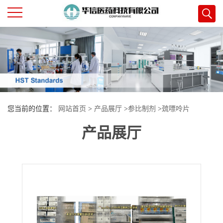
公
司
首
您当前的位置：
网站首页
>
产品展厅
>
参比制剂
>
巯嘌呤片
页
产品展厅
公
司
介
绍