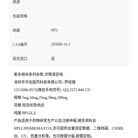
用途
留
包装规格
言
98%
纯度
205808-10-2
CAS编号
是否进口
是
更多相关系列杂质,详情请咨询:
深圳市华信医药科技有限公司--罗经理
133-9286-8572(微信手机同号) QQ:2572-840-131
规格:5mg,10mg,25mg,50mg,100mg
货期:现货优势供应
纯度:98%以上
产品适用于药物研发生产以及注册申报,随货资料含
HPLC/HNMR/MA/COA,亦可提供含量测定数据、二维核磁、CNMR、
IR、UV、热重分析等。也可按需分装,按需定制。