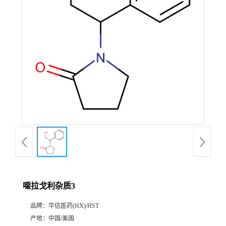
产
品
展
厅
证
书
荣
噁拉戈利杂质3
誉
品牌：
华信医药(HX)/HST
公
产地：
中国/美国