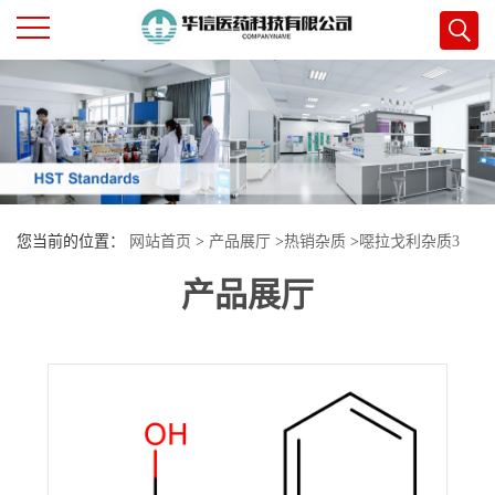
公
司
首
您当前的位置：
网站首页
>
产品展厅
>
热销杂质
>
噁拉戈利杂质3
页
产品展厅
公
司
介
绍