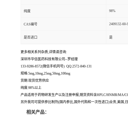
留
98%
纯度
2409132-60-
CAS编号
言
是否进口
是
更多相关系列杂质,详情请咨询:
深圳市华信医药科技有限公司--罗经理
133-9286-8572(微信手机同号) QQ:2572-840-131
规格:5mg,10mg,25mg,50mg,100mg
货期:现货优势供应
纯度:98%以上
产品适用于药物研发生产以及注册申报,随货资料含HPLC/HNMR/MA
另外我司可提供参比制剂(国内参比,国外代购和一次性进口)业务,美国,日本
相关产品：