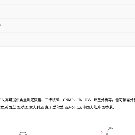
9
/COA,亦可提供含量测定数据、二维核磁、CNMR、IR、UV、热重分析等。也可按需分
,英国,法国,德国,意大利,西班牙,爱尔兰,西班牙以及中国大陆,中国香港。