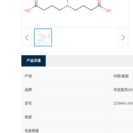
司
动
态
联
产品详请
系
产地
中国/美国
方
品牌
华信医药(HX
式
2250441-24-
货号
在
用途
线
包装规格