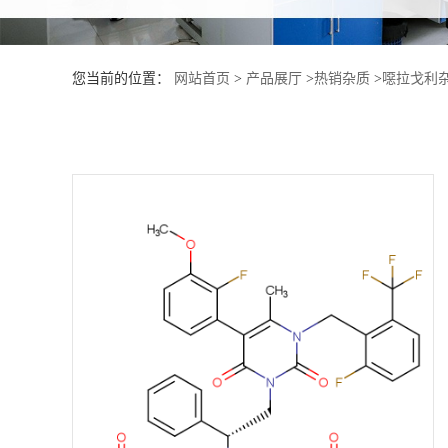
产
您当前的位置：
网站首页
>
产品展厅
>
热销杂质
>
噁拉戈利杂
品
展
厅
证
书
荣
誉
公