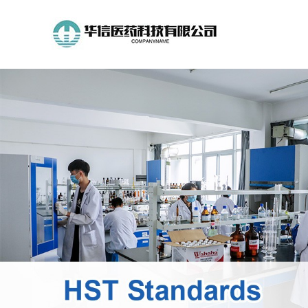
公
司
首
页
公
司
介
绍