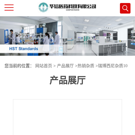
公
司
首
您当前的位置：
网站首页
>
产品展厅
>
热销杂质
>
瑞博西尼杂质10
页
产品展厅
公
司
介
绍