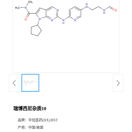
产
品
展
厅
证
书
荣
瑞博西尼杂质10
誉
品牌：
华信医药(HX)/HST
公
产地：
中国/美国