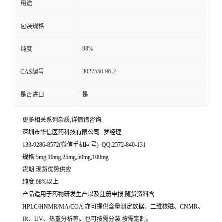
用途
留
包装规格
言
98%
纯度
3027550-96-2
CAS编号
是否进口
是
更多相关系列杂质,详情请咨询:
深圳市华信医药科技有限公司--罗经理
133-9286-8572(微信手机同号) QQ:2572-840-131
规格:5mg,10mg,25mg,50mg,100mg
货期:现货优势供应
纯度:98%以上
产品适用于药物研发生产以及注册申报,随货资料含
HPLC/HNMR/MA/COA,亦可提供含量测定数据、二维核磁、CNMR、
IR、UV、热重分析等。也可按需分装,按需定制。