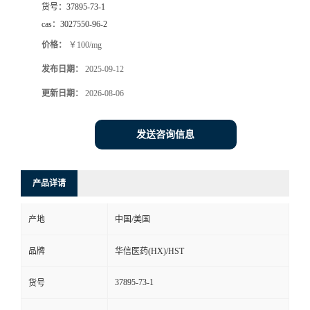
货号：
37895-73-1
司
cas：
3027550-96-2
价格：
￥100/mg
动
发布日期：
2025-09-12
态
更新日期：
2026-08-06
联
发送咨询信息
系
产品详请
方
产地
中国/美国
式
品牌
华信医药(HX)/HST
在
37895-73-1
货号
线