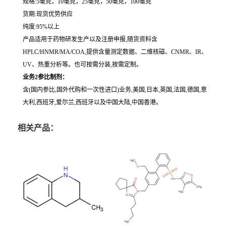
规格:5毫克，10毫克，25毫克，50毫克，100毫克
货期:现货优势供应
纯度:95%以上
产品适用于药物研发生产以及注册申报,随货资料含
HPLC/HNMR/MA/COA,提供含量测定数据、二维核磁、CNMR、IR、
UV、热重分析等。也可按需分装,按需定制。
业务2参比制剂：
含(国内参比,国外代购和一次性进口)业务,美国,日本,英国,法国,德国,意
大利,西班牙,爱尔兰,西班牙以及中国大陆,中国香港。
相关产品：