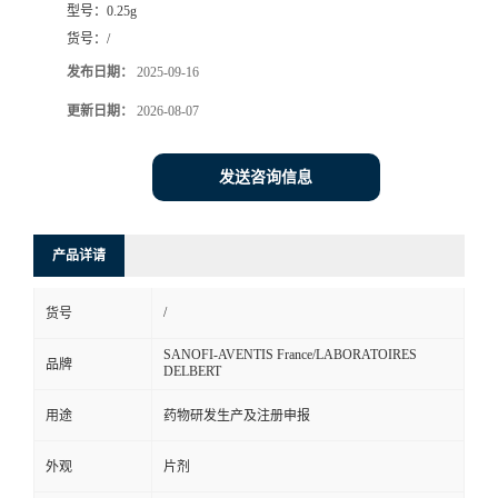
型号：
0.25g
司
货号：
/
发布日期：
2025-09-16
动
更新日期：
2026-08-07
态
发送咨询信息
联
产品详请
系
/
货号
方
SANOFI-AVENTIS France/LABORATOIRES
品牌
DELBERT
式
用途
药物研发生产及注册申报
在
外观
片剂
线