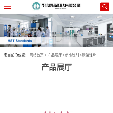
公
司
首
您当前的位置：
网站首页
>
产品展厅
>
参比制剂
>
碳酸锂片
页
产品展厅
公
司
介
绍