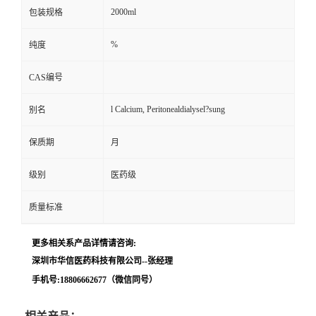
2000ml
包装规格
留
%
纯度
言
CAS编号
l Calcium, Peritonealdialysel?sung
别名
保质期
月
级别
医药级
质量标准
更多相关系产品详情请咨询:
深圳市华信医药科技有限公司--张经理
手机号:18806662677（微信同号）