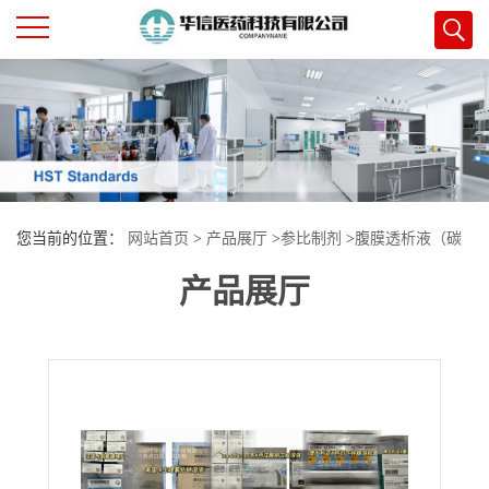
公
司
首
您当前的位置：
网站首页
>
产品展厅
>
参比制剂
>
腹膜透析液（碳
页
产品展厅
酸氢盐-G2.3%）
公
司
介
绍