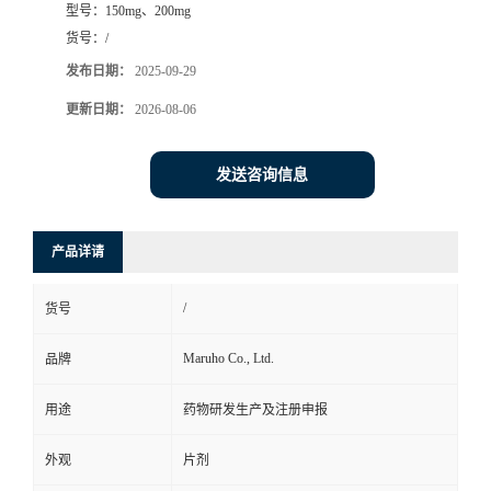
型号：
150mg、200mg
司
货号：
/
发布日期：
2025-09-29
动
更新日期：
2026-08-06
态
发送咨询信息
联
产品详请
系
/
货号
方
Maruho Co., Ltd.
品牌
式
用途
药物研发生产及注册申报
在
外观
片剂
线