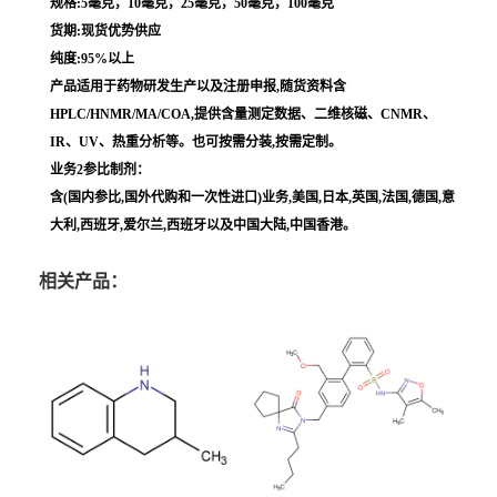
规格:5毫克，10毫克，25毫克，50毫克，100毫克
货期:现货优势供应
纯度:95%以上
产品适用于药物研发生产以及注册申报,随货资料含
HPLC/HNMR/MA/COA,提供含量测定数据、二维核磁、CNMR、
IR、UV、热重分析等。也可按需分装,按需定制。
业务2参比制剂：
含(国内参比,国外代购和一次性进口)业务,美国,日本,英国,法国,德国,意
大利,西班牙,爱尔兰,西班牙以及中国大陆,中国香港。
相关产品：