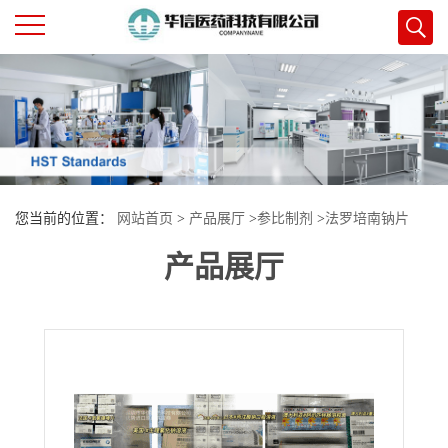
公
司
首
您当前的位置：
网站首页
>
产品展厅
>
参比制剂
>
法罗培南钠片
页
产品展厅
公
司
介
绍