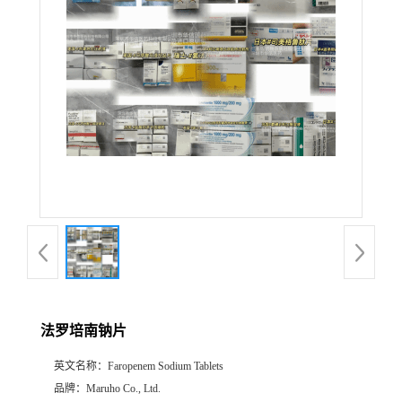
产
品
展
厅
证
书
荣
法罗培南钠片
誉
英文名称：
Faropenem Sodium Tablets
公
品牌：
Maruho Co., Ltd.