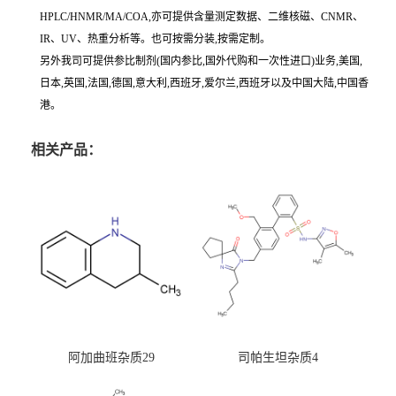
HPLC/HNMR/MA/COA,亦可提供含量测定数据、二维核磁、CNMR、
IR、UV、热重分析等。也可按需分装,按需定制。
另外我司可提供参比制剂(国内参比,国外代购和一次性进口)业务,美国,
日本,英国,法国,德国,意大利,西班牙,爱尔兰,西班牙以及中国大陆,中国香
港。
相关产品：
阿加曲班杂质29
司帕生坦杂质4