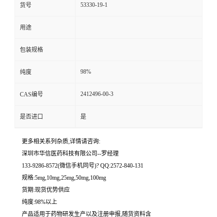
53330-19-1
货号
留
用途
言
包装规格
98%
纯度
2412496-00-3
CAS编号
是否进口
是
更多相关系列杂质,详情请咨询:
深圳市华信医药科技有限公司--罗经理
133-9286-8572(微信手机同号)? QQ:2572-840-131
规格:5mg,10mg,25mg,50mg,100mg
货期:现货优势供应
纯度:98%以上
产品适用于药物研发生产以及注册申报,随货资料含