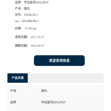
品牌：
华信医药(HX)/HST
司
产地：
国内
货号：
53330-19-1
动
cas：
2412496-00-3
价格：
￥100/mg
态
发布日期：
2025-10-31
联
更新日期：
2026-08-07
系
发送咨询信息
方
产品详请
式
产地
国内
在
品牌
华信医药(HX)/HST
线