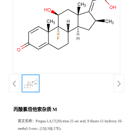
产
品
展
厅
证
书
荣
丙酸氯倍他索杂质 M
誉
英文名称：
Pregna-1,4,17(20)-trien-21-oic acid, 9-fluoro-11-hydroxy-16-
公
methyl-3-oxo-, (11β,16β,17E)-