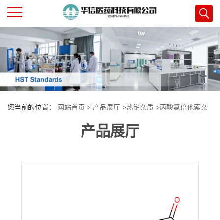
公
司
首
您当前的位置：
网站首页
>
产品展厅
>
热销杂质
>
丙酸氯倍他索杂
页
产品展厅
质 M
公
司
介
绍