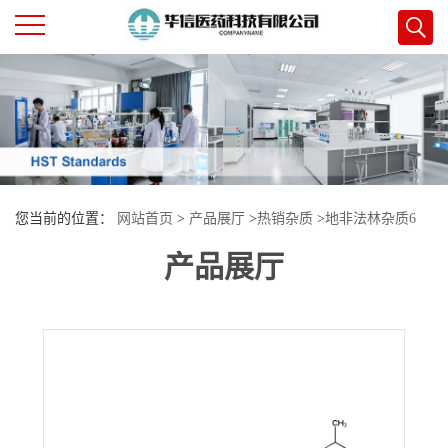
公
司
首
您当前的位置：
网站首页
>
产品展厅
>
热销杂质
>
地非法林杂质6
页
产品展厅
公
司
介
绍