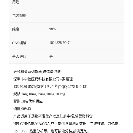
用途
留
包装规格
言
98%
纯度
1024828-90-7
CAS编号
是否进口
是
更多相关系列杂质,详情请咨询:
深圳市华信医药科技有限公司--罗经理
133-9286-8572(微信手机同号)? QQ:2572-840-131
规格:5mg,10mg,25mg,50mg,100mg
货期:现货优势供应
纯度:98%以上
产品适用于药物研发生产以及注册申报,随货资料含
HPLC/HNMR/MA/COA,亦可提供含量测定数据、二维核磁、CNMR、
IR、UV、热重分析等。也可按需分装,按需定制。