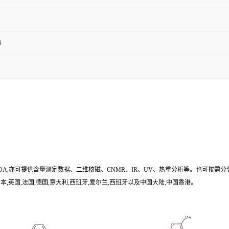
4
/COA,亦可提供含量测定数据、二维核磁、CNMR、IR、UV、热重分析等。也可按需分
,英国,法国,德国,意大利,西班牙,爱尔兰,西班牙以及中国大陆,中国香港。