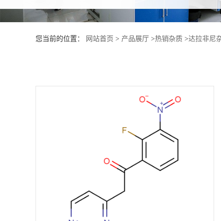
产
您当前的位置：
网站首页
>
产品展厅
>
热销杂质
>
达拉非尼杂
品
展
厅
证
书
荣
誉
公