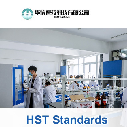
公
司
首
页
公
司
介
绍