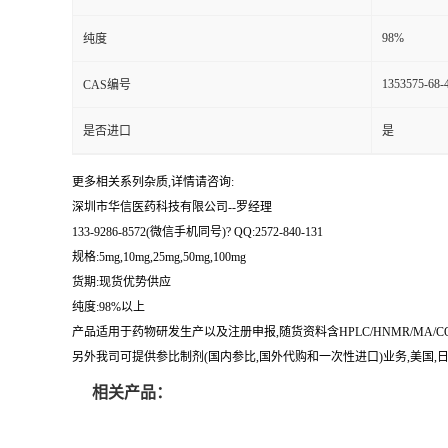
留
98%
纯度
1353575-68-
CAS编号
言
是否进口
是
更多相关系列杂质,详情请咨询:
深圳市华信医药科技有限公司--罗经理
133-9286-8572(微信手机同号)? QQ:2572-840-131
规格:5mg,10mg,25mg,50mg,100mg
货期:现货优势供应
纯度:98%以上
产品适用于药物研发生产以及注册申报,随货资料含HPLC/HNMR/MA
另外我司可提供参比制剂(国内参比,国外代购和一次性进口)业务,美国,日本
相关产品：