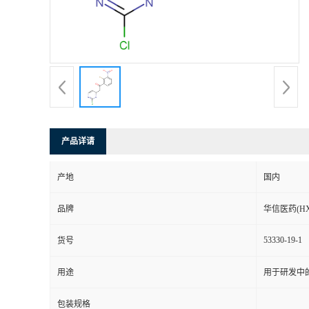
司
动
态
联
产品详请
系
产地
国内
方
品牌
华信医药(HX
式
53330-19-1
货号
在
用途
用于研发中
线
包装规格