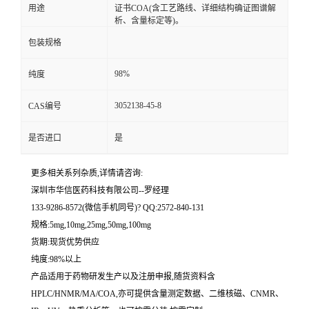
用途
证书COA(含工艺路线、详细结构确证图谱解
析、含量标定等)。
留
包装规格
言
98%
纯度
3052138-45-8
CAS编号
是否进口
是
更多相关系列杂质,详情请咨询:
深圳市华信医药科技有限公司--罗经理
133-9286-8572(微信手机同号)? QQ:2572-840-131
规格:5mg,10mg,25mg,50mg,100mg
货期:现货优势供应
纯度:98%以上
产品适用于药物研发生产以及注册申报,随货资料含
HPLC/HNMR/MA/COA,亦可提供含量测定数据、二维核磁、CNMR、