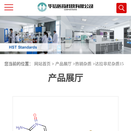
公
司
首
您当前的位置：
网站首页
>
产品展厅
>
热销杂质
>
达拉非尼杂质15
页
产品展厅
公
司
介
绍