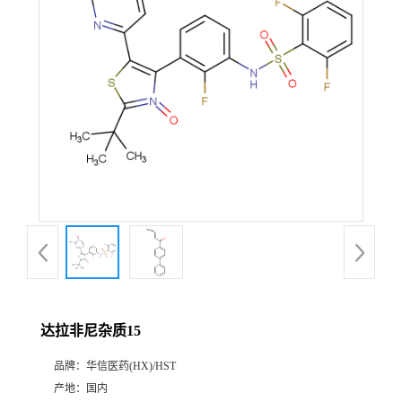
产
品
展
厅
证
书
荣
达拉非尼杂质15
誉
品牌：
华信医药(HX)/HST
公
产地：
国内