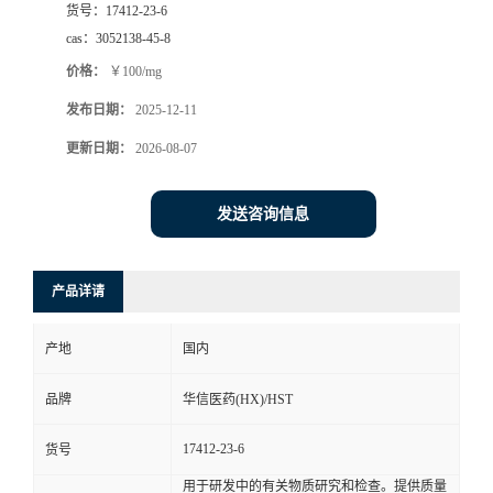
货号：
17412-23-6
司
cas：
3052138-45-8
价格：
￥100/mg
动
发布日期：
2025-12-11
态
更新日期：
2026-08-07
联
发送咨询信息
系
产品详请
方
产地
国内
式
品牌
华信医药(HX)/HST
在
17412-23-6
货号
线
用于研发中的有关物质研究和检查。提供质量