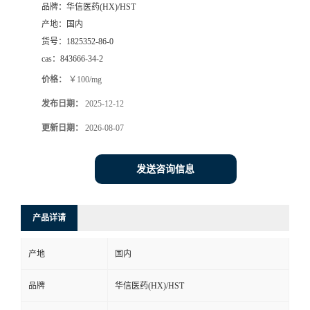
品牌：
华信医药(HX)/HST
司
产地：
国内
货号：
1825352-86-0
动
cas：
843666-34-2
价格：
￥100/mg
态
发布日期：
2025-12-12
联
更新日期：
2026-08-07
系
发送咨询信息
方
产品详请
式
产地
国内
在
品牌
华信医药(HX)/HST
线