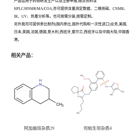
产品适用于药物研发生产以及注册申报,随货资料含
HPLC/HNMR/MA/COA,亦可提供含量测定数据、二维核磁、CNMR、
IR、UV、热重分析等。也可按需分装,按需定制。
另外我司可提供参比制剂(国内参比,国外代购和一次性进口)业务,美国,
日本,英国,法国,德国,意大利,西班牙,爱尔兰,西班牙以及中国大陆,中国香
港。
相关产品：
阿加曲班杂质29
司帕生坦杂质4