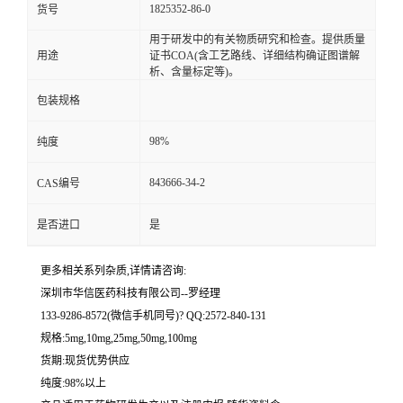
1825352-86-0
货号
留
用于研发中的有关物质研究和检查。提供质量
用途
证书COA(含工艺路线、详细结构确证图谱解
析、含量标定等)。
言
包装规格
98%
纯度
843666-34-2
CAS编号
是否进口
是
更多相关系列杂质,详情请咨询:
深圳市华信医药科技有限公司--罗经理
133-9286-8572(微信手机同号)? QQ:2572-840-131
规格:5mg,10mg,25mg,50mg,100mg
货期:现货优势供应
纯度:98%以上