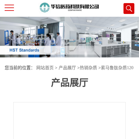
公
司
首
您当前的位置：
网站首页
>
产品展厅
>
热销杂质
>
索马鲁肽杂质120
页
产品展厅
公
司
介
绍