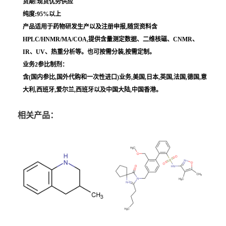
货期:现货优势供应
纯度:95%以上
产品适用于药物研发生产以及注册申报,随货资料含
HPLC/HNMR/MA/COA,提供含量测定数据、二维核磁、CNMR、
IR、UV、热重分析等。也可按需分装,按需定制。
业务2参比制剂：
含(国内参比,国外代购和一次性进口)业务,美国,日本,英国,法国,德国,意
大利,西班牙,爱尔兰,西班牙以及中国大陆,中国香港。
相关产品：