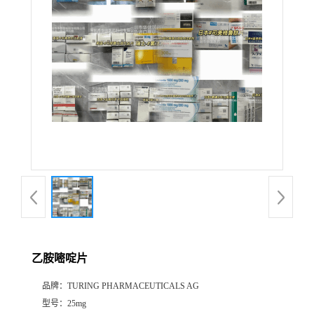
产
品
展
厅
证
书
荣
乙胺嘧啶片
誉
品牌：
TURING PHARMACEUTICALS AG
公
型号：
25mg