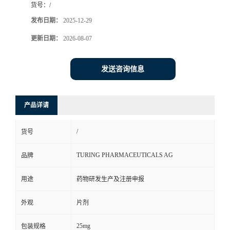
货号：
/
司
发布日期：
2025-12-29
更新日期：
2026-08-07
动
态
发送咨询信息
联
产品详请
系
/
货号
方
TURING PHARMACEUTICALS AG
品牌
式
用途
药物研发生产及注册申报
在
外观
片剂
线
25mg
包装规格