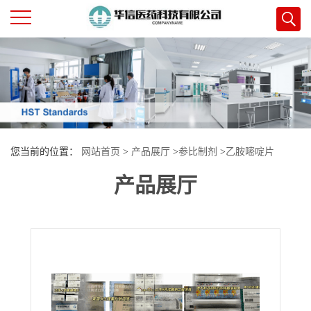
公
司
首
您当前的位置：
网站首页
>
产品展厅
>
参比制剂
>
乙胺嘧啶片
页
产品展厅
公
司
介
绍