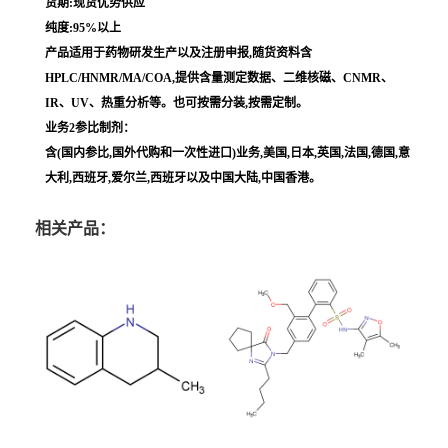
货期:现货优势供应
纯度:95%以上
产品适用于药物研发生产以及注册申报,随货资料含
HPLC/HNMR/MA/COA,提供含量测定数据、二维核磁、CNMR、
IR、UV、热重分析等。也可按需分装,按需定制。
业务2参比制剂：
含(国内参比,国外代购和一次性进口)业务,美国,日本,英国,法国,德国,意
大利,西班牙,爱尔兰,西班牙以及中国大陆,中国香港。
相关产品：