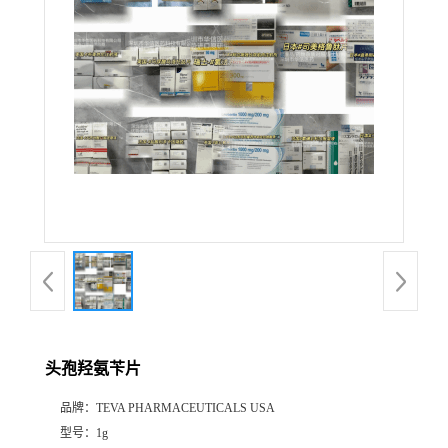
产
品
展
厅
证
书
荣
头孢羟氨苄片
誉
品牌：
TEVA PHARMACEUTICALS USA
公
型号：
1g