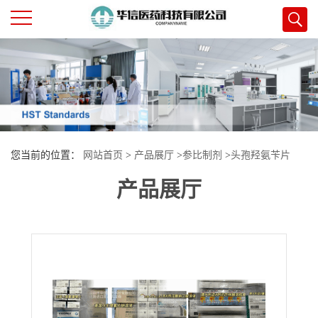
公
司
首
您当前的位置：
网站首页
>
产品展厅
>
参比制剂
>
头孢羟氨苄片
页
产品展厅
公
司
介
绍