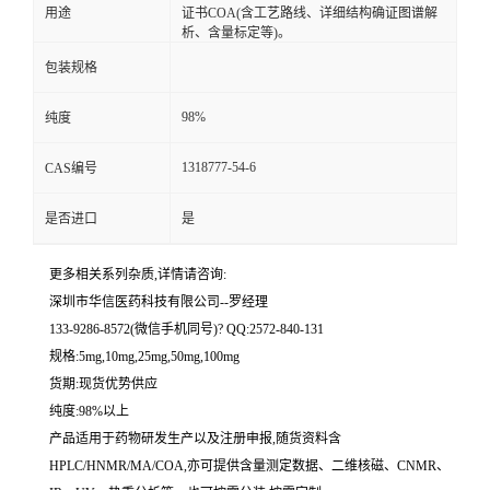
用途
证书COA(含工艺路线、详细结构确证图谱解
析、含量标定等)。
留
包装规格
言
98%
纯度
1318777-54-6
CAS编号
是否进口
是
更多相关系列杂质,详情请咨询:
深圳市华信医药科技有限公司--罗经理
133-9286-8572(微信手机同号)? QQ:2572-840-131
规格:5mg,10mg,25mg,50mg,100mg
货期:现货优势供应
纯度:98%以上
产品适用于药物研发生产以及注册申报,随货资料含
HPLC/HNMR/MA/COA,亦可提供含量测定数据、二维核磁、CNMR、