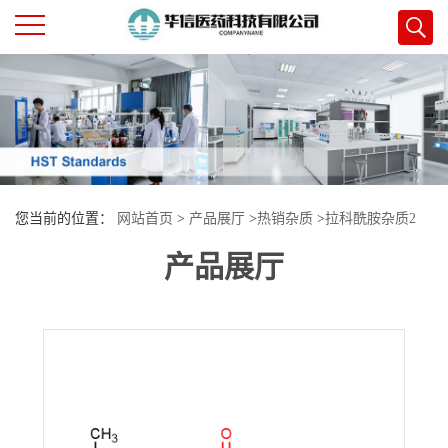
公
司
首
您当前的位置：
网站首页
>
产品展厅
>
热销杂质
>
拉科酰胺杂质2
页
产品展厅
公
司
介
绍