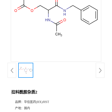
产
品
展
厅
证
书
荣
拉科酰胺杂质2
誉
品牌：
华信医药(HX)/HST
公
产地：
国内