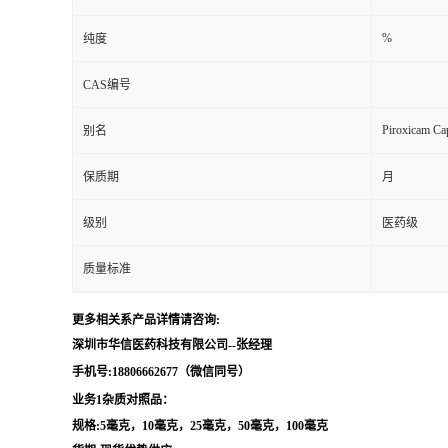
留
%
纯度
CAS编号
言
Piroxicam C
别名
保质期
月
级别
医药级
质量标准
更多相关系产品详情请咨询:
深圳市华信医药科技有限公司--张经理
手机号:18806662677（微信同号）
业务1杂质对照品：
规格:5毫克，10毫克，25毫克，50毫克，100毫克