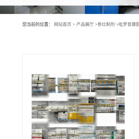
产
您当前的位置：
网站首页
>
产品展厅
>
参比制剂
>
吡罗昔康
品
展
厅
证
书
荣
誉
公