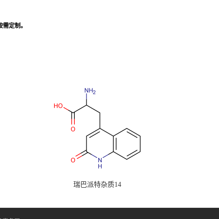
,按需定制。
瑞巴派特杂质14