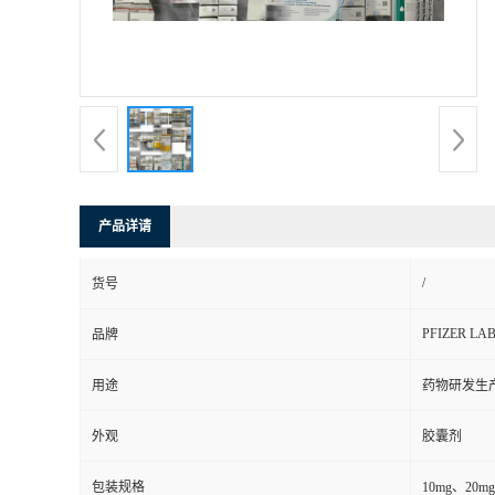
司
动
态
联
产品详请
系
/
货号
方
PFIZER LA
品牌
式
用途
药物研发生
在
外观
胶囊剂
线
包装规格
10mg、20mg