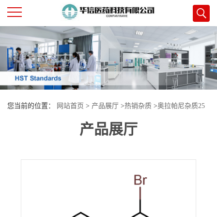
公
司
首
您当前的位置：
网站首页
>
产品展厅
>
热销杂质
>
奥拉帕尼杂质25
页
产品展厅
公
司
介
绍