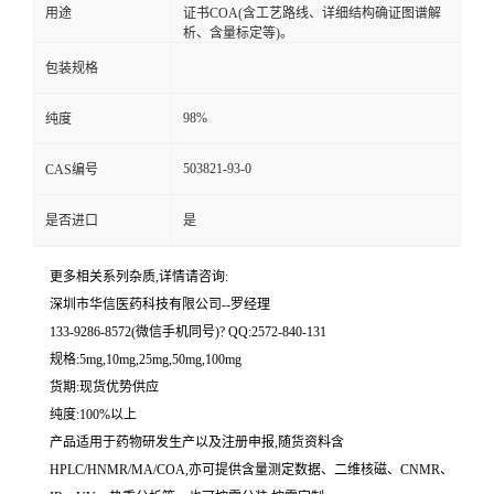
用途
证书COA(含工艺路线、详细结构确证图谱解
析、含量标定等)。
留
包装规格
言
98%
纯度
503821-93-0
CAS编号
是否进口
是
更多相关系列杂质,详情请咨询:
深圳市华信医药科技有限公司--罗经理
133-9286-8572(微信手机同号)? QQ:2572-840-131
规格:5mg,10mg,25mg,50mg,100mg
货期:现货优势供应
纯度:100%以上
产品适用于药物研发生产以及注册申报,随货资料含
HPLC/HNMR/MA/COA,亦可提供含量测定数据、二维核磁、CNMR、