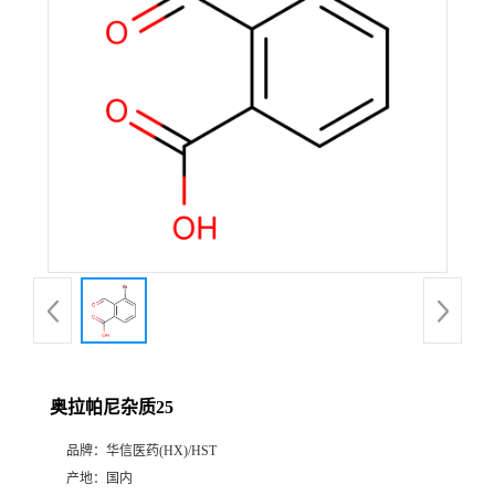
产
品
展
厅
证
书
荣
奥拉帕尼杂质25
誉
品牌：
华信医药(HX)/HST
公
产地：
国内