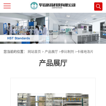
公
司
首
您当前的位置：
网站首页
>
产品展厅
>
参比制剂
>
卡维地洛片
页
产品展厅
公
司
介
绍