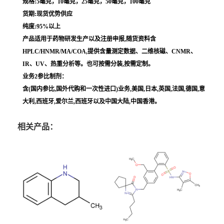
规格:5毫克，10毫克，25毫克，50毫克，100毫克
货期:现货优势供应
纯度:95%以上
产品适用于药物研发生产以及注册申报,随货资料含
HPLC/HNMR/MA/COA,提供含量测定数据、二维核磁、CNMR、
IR、UV、热重分析等。也可按需分装,按需定制。
业务2参比制剂：
含(国内参比,国外代购和一次性进口)业务,美国,日本,英国,法国,德国,意
大利,西班牙,爱尔兰,西班牙以及中国大陆,中国香港。
相关产品：