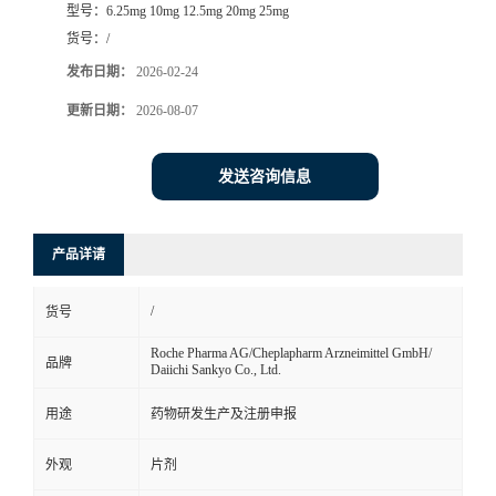
型号：
6.25mg 10mg 12.5mg 20mg 25mg
司
货号：
/
发布日期：
2026-02-24
动
更新日期：
2026-08-07
态
发送咨询信息
联
产品详请
系
/
货号
方
Roche Pharma AG/Cheplapharm Arzneimittel GmbH/
品牌
Daiichi Sankyo Co., Ltd.
式
用途
药物研发生产及注册申报
在
外观
片剂
线